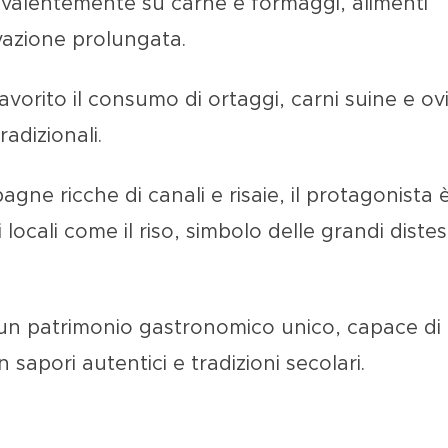
prevalentemente su
carne e formaggi
, alimenti
rvazione prolungata.
favorito il consumo di
ortaggi, carni suine e ov
adizionali.
agne ricche di canali e risaie
, il protagonista è
ocali come il riso, simbolo delle grandi diste
 un
patrimonio gastronomico unico
, capace di
n sapori autentici e tradizioni secolari.