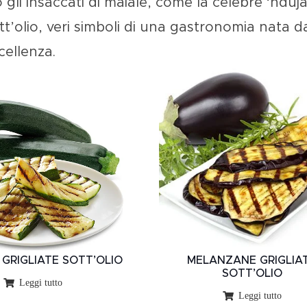
o gli
insaccati di maiale
, come la celebre
‘nduj
t’olio
, veri simboli di una gastronomia nata da
cellenza.
 GRIGLIATE SOTT’OLIO
MELANZANE GRIGLIA
SOTT’OLIO
Leggi tutto
Leggi tutto