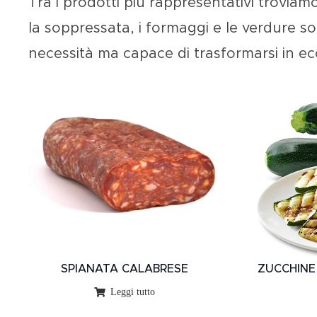
Tra i prodotti più rappresentativi troviam
la
soppressata
, i
formaggi
e le
verdure sot
necessità ma capace di trasformarsi in ec
SPIANATA CALABRESE
ZUCCHINE
Leggi tutto