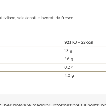
 italiane, selezionati e lavorati da fresco.
92.1 KJ – 22Kcal
1.3 g
3.6 g
0.2 g
4.0 g
ici per ricevere
maggiori informazioni
sui nostri p