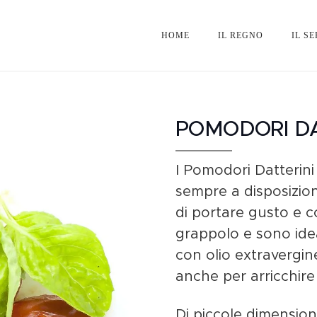
HOME
IL REGNO
IL SE
POMODORI DA
I Pomodori Datterini
sempre a disposizion
di portare gusto e c
grappolo e sono idea
con olio extravergin
anche per arricchire 
Di piccole dimensio