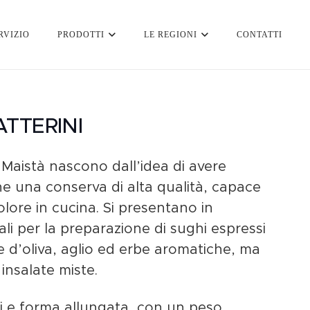
RVIZIO
PRODOTTI
LE REGIONI
CONTATTI
TTERINI
 Maistà nascono dall’idea di avere
e una conserva di alta qualità, capace
olore in cucina. Si presentano in
li per la preparazione di sughi espressi
e d’oliva, aglio ed erbe aromatiche, ma
insalate miste.
ni e forma allungata, con un peso